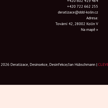
+420 602 419 484
+420 722 662 255
deratizace@ddd-kolin.cz
Adresa:
Tovární 42, 28002 Kolín V
Na mapě »
 2026 Deratizace, Desinsekce, Desinfekce/Jan Hübschmann |
CLEVER